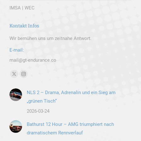
IMSA | WEC
Kontakt Infos
Wir bemühen uns um zeitnahe Antwort.
E-mail:
mail@gt-endurance.co
Finden Sie uns auf:
X
Instagram
page
page
NLS 2 – Drama, Adrenalin und ein Sieg am
opens
opens
„grünen Tisch“
in
in
new
new
2026-03-24
window
window
Bathurst 12 Hour – AMG triumphiert nach
dramatischem Rennverlauf