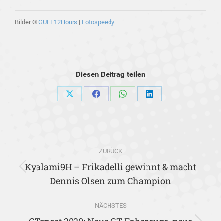
Bilder ©
GULF12Hours
|
Fotospeedy
Diesen Beitrag teilen
Share
Share
Share
Share
on
on
on
on
X
Facebook
WhatsApp
LinkedIn
Kommentarnavigation
ZURÜCK
Kyalami9H – Frikadelli gewinnt & macht
Vorheriger
Dennis Olsen zum Champion
Beitrag:
NÄCHSTES
GTsport 2020: Neue GT Fahrzeuge, neue