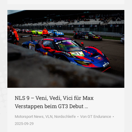
NLS 9 – Veni, Vedi, Vici für Max
Verstappen beim GT3 Debut …
Motorsport News
,
VLN, Nordschleife
Von
GT Endurance
2025-09-29