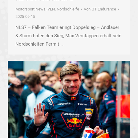
Motorsport News
,
VLN, Nordschleife
Von
GT Endurance
2025-09-15
NLS7 – Falken Team eringt Doppelsieg – Andlauer
& Sturm holen den Sieg, Max Verstappen erhält sein
Nordschleifen Permit …