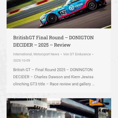
BritishGT Final Round – DONIGTON
DECIDER – 2025 – Review
International
,
Motorsport News
Von
GT Endurance
2025-10-09
British GT – Final Round 2025 – DONINGTON
DECIDER – Charles Dawson and Kiern Jewiss
clinching GT3 title – Race review and gallery …