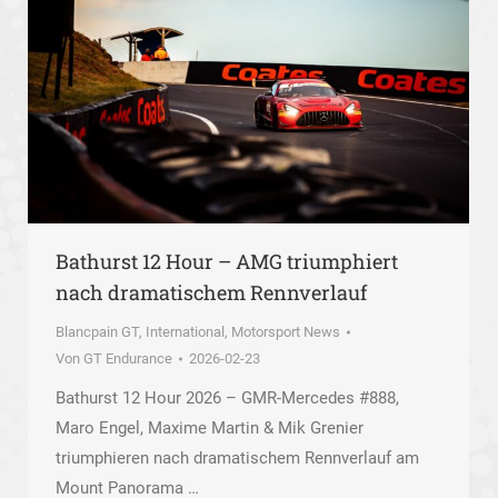
Bathurst 12 Hour – AMG triumphiert
nach dramatischem Rennverlauf
Blancpain GT
,
International
,
Motorsport News
Von
GT Endurance
2026-02-23
Bathurst 12 Hour 2026 – GMR-Mercedes #888,
Maro Engel, Maxime Martin & Mik Grenier
triumphieren nach dramatischem Rennverlauf am
Mount Panorama …