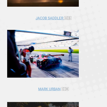
JACOB SADDLER
🇺🇸
MARK URBAN
🇨🇦