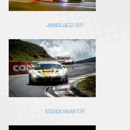
JAMES LIETZ
🇺🇸
STEVEN VIGAR
🇨🇦