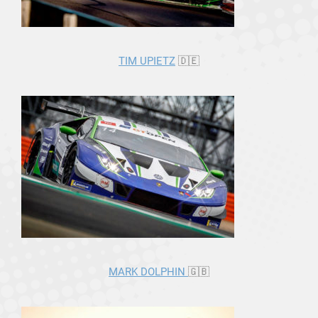
TIM UPIETZ
🇩🇪
MARK DOLPHIN
🇬🇧