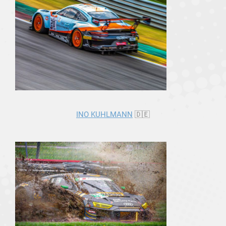
INO KUHLMANN
🇩🇪