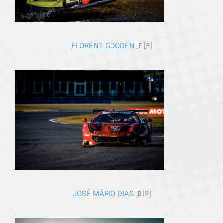
FLORENT GOODEN
🇫🇷
JOSÉ MÁRIO DIAS
🇧🇷