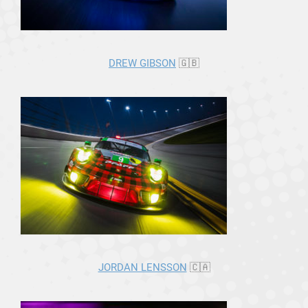
DREW GIBSON
🇬🇧
JORDAN LENSSON
🇨🇦