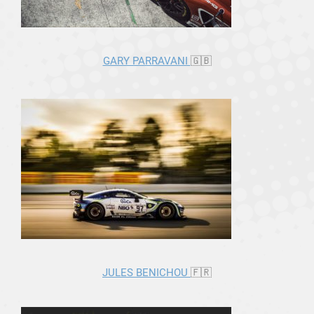
GARY PARRAVANI
🇬🇧
JULES BENICHOU
🇫🇷