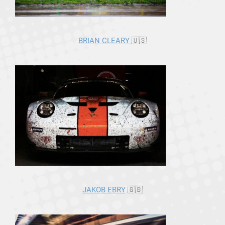
BRIAN CLEARY
🇺🇸
JAKOB EBRY
🇬🇧