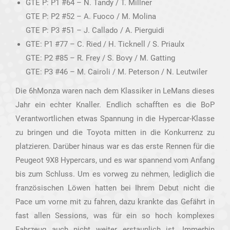
GTE P: P1 #64 – N. Tandy / T. Millner
GTE P: P2 #52 – A. Fuoco / M. Molina
GTE P: P3 #51 – J. Callado / A. Pierguidi
GTE: P1 #77 – C. Ried / H. Ticknell / S. Priaulx
GTE: P2 #85 – R. Frey / S. Bovy / M. Gatting
GTE: P3 #46 – M. Cairoli / M. Peterson / N. Leutwiler
Die 6hMonza waren nach dem Klassiker in LeMans dieses
Jahr ein echter Knaller. Endlich schafften es die BoP
Verantwortlichen etwas Spannung in die Hypercar-Klasse
zu bringen und die Toyota mitten in die Konkurrenz zu
platzieren. Darüber hinaus war es das erste Rennen für die
Peugeot 9X8 Hypercars, und es war spannend vom Anfang
bis zum Schluss. Um es vorweg zu nehmen, lediglich die
französischen Löwen hatten bei Ihrem Debut nicht die
Pace um vorne mit zu fahren, dazu krankte das Gefährt in
fast allen Sessions, was für ein so hoch komplexes
Fahrzeug auch nicht weiter erstaunlich ist. Immerhin