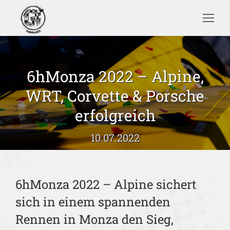
Search:
6hMonza 2022 – Alpine,
WRT, Corvette & Porsche
Sie befinden sich hier:
erfolgreich
10.07.2022
6hMonza 2022 – Alpine sichert
sich in einem spannenden
Rennen in Monza den Sieg,