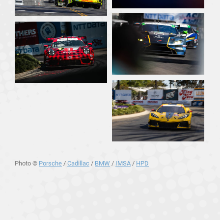
Photo ©
Porsche
/
Cadillac
/
BMW
/
IMSA
/
HPD