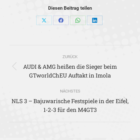
Diesen Beitrag teilen
Share
Share
Share
Share
on
on
on
on
X
Facebook
WhatsApp
LinkedIn
Kommentarnavigation
ZURÜCK
AUDI & AMG heißen die Sieger beim
Vorheriger
GTworldChEU Auftakt in Imola
Beitrag:
NÄCHSTES
NLS 3 – Bajuwarische Festspiele in der Eifel,
Nächster
1-2-3 für den M4GT3
Beitrag: