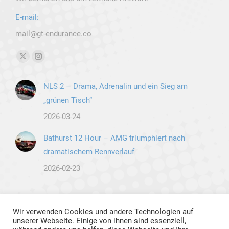
E-mail:
mail@gt-endurance.co
Finden Sie uns auf:
X
Instagram
page
page
NLS 2 – Drama, Adrenalin und ein Sieg am
opens
opens
„grünen Tisch“
in
in
new
new
2026-03-24
window
window
Bathurst 12 Hour – AMG triumphiert nach
dramatischem Rennverlauf
2026-02-23
Wir verwenden Cookies und andere Technologien auf
unserer Webseite. Einige von ihnen sind essenziell,