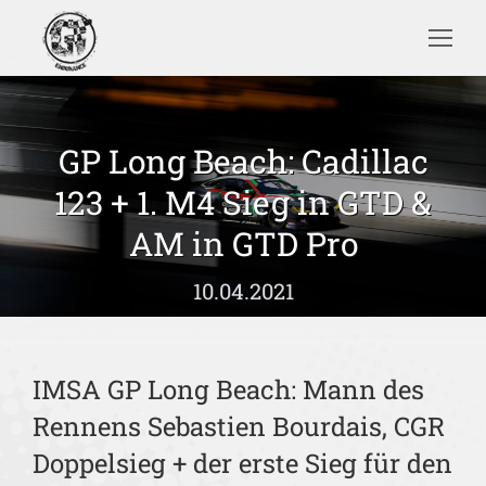
Search:
GP Long Beach: Cadillac
123 + 1. M4 Sieg in GTD &
Sie befinden sich hier:
AM in GTD Pro
10.04.2021
IMSA GP Long Beach: Mann des
Rennens Sebastien Bourdais, CGR
Doppelsieg + der erste Sieg für den