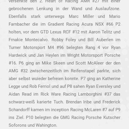
versenkte den 2. Heart of Racing AMR #27 mit einer
gebrochenen Lenkung in der Wand und Auslaufzone.
Ebenfalls stark unterwegs Marc Miller und Mario
Farnbacher die im Gradient Racing Acura NSX #66 P2
holten, vor dem GTD Lexus RCF #12 mit Aaron Telitz und
Frnakie Montecalvo. Robby Foley und Bill Auberlen im
Turner Motorsport M4 #96 belegten Rang 4 vor Ryan
Hardwick und Jan Heylen im Wright Motorsport Porsche
#16. P6 ging an Mike Skeen und Scott McAleer der den
AMG #32 zwischenzeitlich im Reifenstapel parkte, sich
aber selbst wuieder befreien konnte. P7 ging an Katherine
Legge und Rob Ferriol und auf P8 sahen Ryan Eversley und
Aidan Read im Rick Ware Racing Lamborghini #37 das
schwarz-weiß karierte Tuch. Brendan Iribe und Frederick
Schandorff kamen im inception Racing McLaren #7 auf P9
ins Ziel. P10 belegten die GMG Racing Porsche Kutscher
Soforons und Wahington.