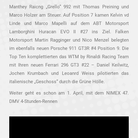
Manthey Raicng „Grello“ 992 mit Thomas Preining und
Marco Holzer am Steuer. Auf Position 7 kamen Kelvin vd
Linde und Marco Mapelli auf dem ABT Motorsport
Lamborghini Huracan EVO II #27 ins Ziel. Falken
Motorsport Martin Ragginger und Nico Menzel belegten
im ebenfalls neuen Porsche 911 GT3R #4 Position 9. Die
Top Ten komplettierten das WTM by Rinaldi Racing Team
mit Ihren neuen Ferrari 296 GT3 #22 – Daniel Keilwitz,
Jochen Krumbach und Leoanrd Weiss pilotierten das
italienische „Geschoss“ durch die Grüne Hölle.
Weiter geht es schon am 1. April, mit dem NIMEX 47.
DMV 4-Stunden-Rennen