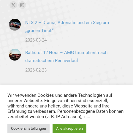
Finden Sie uns auf:
X
Instagram
page
page
NLS 2 – Drama, Adrenalin und ein Sieg am
opens
opens
„grünen Tisch“
in
in
new
new
2026-03-24
window
window
Bathurst 12 Hour – AMG triumphiert nach
dramatischem Rennverlauf
2026-02-23
Wir verwenden Cookies und andere Technologien auf
unserer Webseite. Einige von ihnen sind essenziell,
während andere uns helfen, diese Webseite und Ihre
Erfahrung zu verbessern. Personenbezogene Daten können
verarbeitet werden (z. B. IP-Adressen), z....
Präzise auf den Punkt informiert
Cookie Einstellungen
Alle akzeptieren