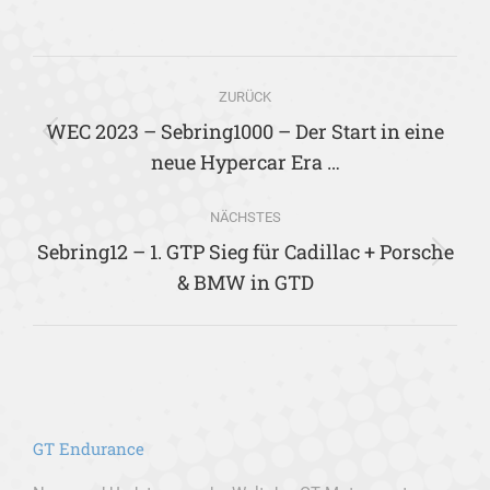
on
on
on
on
X
Facebook
WhatsApp
LinkedIn
Kommentarnavigation
ZURÜCK
WEC 2023 – Sebring1000 – Der Start in eine
Vorheriger
neue Hypercar Era …
Beitrag:
NÄCHSTES
Sebring12 – 1. GTP Sieg für Cadillac + Porsche
Nächster
& BMW in GTD
Beitrag:
GT Endurance