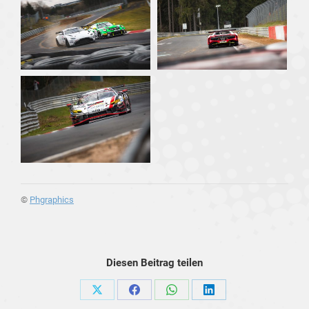
©
Phgraphics
Diesen Beitrag teilen
Share
Share
Share
Share