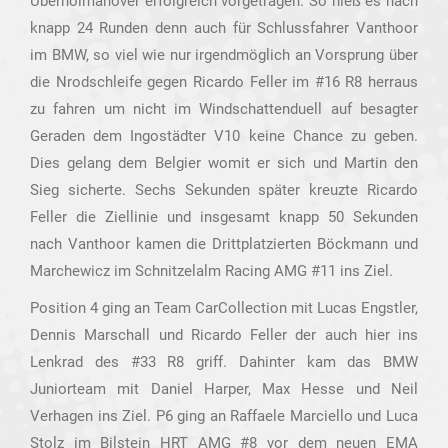
Überholmanöver erfolgreich vorgetragen. So hieß es nach
knapp 24 Runden denn auch für Schlussfahrer Vanthoor
im BMW, so viel wie nur irgendmöglich an Vorsprung über
die Nrodschleife gegen Ricardo Feller im #16 R8 herraus
zu fahren um nicht im Windschattenduell auf besagter
Geraden dem Ingostädter V10 keine Chance zu geben.
Dies gelang dem Belgier womit er sich und Martin den
Sieg sicherte. Sechs Sekunden später kreuzte Ricardo
Feller die Ziellinie und insgesamt knapp 50 Sekunden
nach Vanthoor kamen die Drittplatzierten Böckmann und
Marchewicz im Schnitzelalm Racing AMG #11 ins Ziel.
Position 4 ging an Team CarCollection mit Lucas Engstler,
Dennis Marschall und Ricardo Feller der auch hier ins
Lenkrad des #33 R8 griff. Dahinter kam das BMW
Juniorteam mit Daniel Harper, Max Hesse und Neil
Verhagen ins Ziel. P6 ging an Raffaele Marciello und Luca
Stolz im Bilstein HRT AMG #8 vor dem neuen EMA