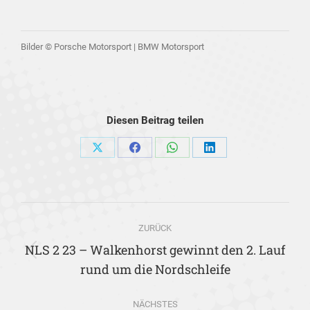
Bilder © Porsche Motorsport | BMW Motorsport
Diesen Beitrag teilen
Share
Share
Share
Share
on
on
on
on
X
Facebook
WhatsApp
LinkedIn
Kommentarnavigation
ZURÜCK
NLS 2 23 – Walkenhorst gewinnt den 2. Lauf
Vorheriger
rund um die Nordschleife
Beitrag:
NÄCHSTES