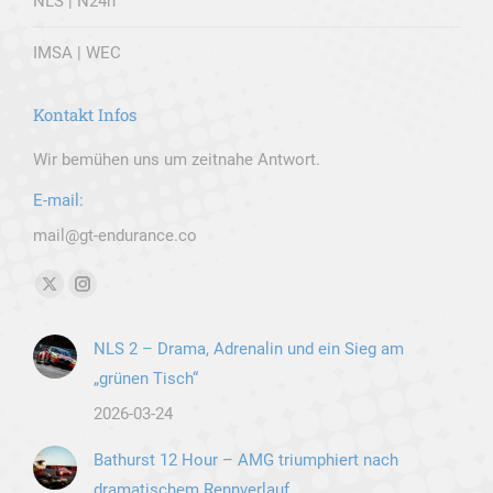
NLS | N24h
IMSA | WEC
Kontakt Infos
Wir bemühen uns um zeitnahe Antwort.
E-mail:
mail@gt-endurance.co
Finden Sie uns auf:
X
Instagram
page
page
NLS 2 – Drama, Adrenalin und ein Sieg am
opens
opens
„grünen Tisch“
in
in
new
new
2026-03-24
window
window
Bathurst 12 Hour – AMG triumphiert nach
dramatischem Rennverlauf