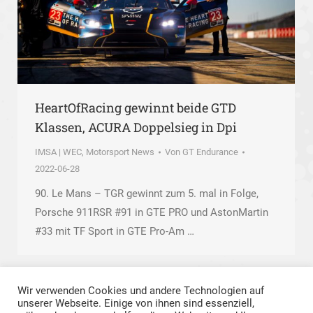
HeartOfRacing gewinnt beide GTD
Klassen, ACURA Doppelsieg in Dpi
IMSA | WEC
,
Motorsport News
Von
GT Endurance
2022-06-28
90. Le Mans – TGR gewinnt zum 5. mal in Folge,
Porsche 911RSR #91 in GTE PRO und AstonMartin
#33 mit TF Sport in GTE Pro-Am …
Wir verwenden Cookies und andere Technologien auf
unserer Webseite. Einige von ihnen sind essenziell,