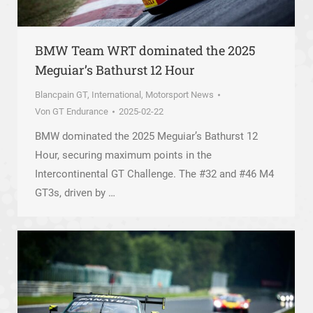
BMW Team WRT dominated the 2025
Meguiar’s Bathurst 12 Hour
Blancpain GT
,
International
,
Motorsport News
Von
GT Endurance
2025-02-22
BMW dominated the 2025 Meguiar’s Bathurst 12
Hour, securing maximum points in the
Intercontinental GT Challenge. The #32 and #46 M4
GT3s, driven by …