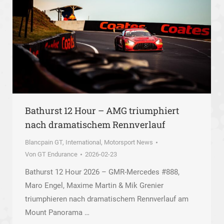
Bathurst 12 Hour – AMG triumphiert
nach dramatischem Rennverlauf
Blancpain GT
,
International
,
Motorsport News
Von
GT Endurance
2026-02-23
Bathurst 12 Hour 2026 – GMR-Mercedes #888,
Maro Engel, Maxime Martin & Mik Grenier
triumphieren nach dramatischem Rennverlauf am
Mount Panorama …