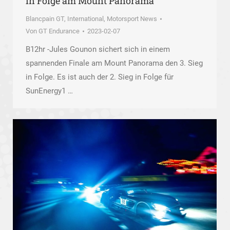
in Folge am Mount Panorama
Blancpain GT
,
International
,
Motorsport News
Von
GT Endurance
2023-02-07
B12hr -Jules Gounon sichert sich in einem
spannenden Finale am Mount Panorama den 3. Sieg
in Folge. Es ist auch der 2. Sieg in Folge für
SunEnergy1 …