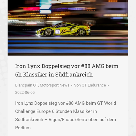
Iron Lynx Doppelsieg vor #88 AMG beim
6h Klassiker in Südfrankreich
Blancpain GT
,
Motorsport News
Von
GT Endurance
2022-06-05
Iron Lynx Doppelsieg vor #88 AMG beim GT World
Challenge Europe 6 Stunden Klassiker in
Südfrankreich – Rigon/Fuoco/Serra oben auf dem
Podium