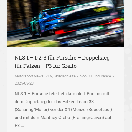
NLS 1 – 1-2-3 für Porsche – Doppelsieg
für Falken + P3 für Grello
Motorsport News
,
VLN, Nordschleife
Von
GT Endurance
2025-03-23
NLS 1 – Porsche feiert ein komplett Podium mit
dem Doppelsieg für das Falken Team #3
(Schuring/Müller) vor der #4 (Menzel/Boccolacci)
und mit dem Manthey Grello (Preining/Güven) auf
P3 …