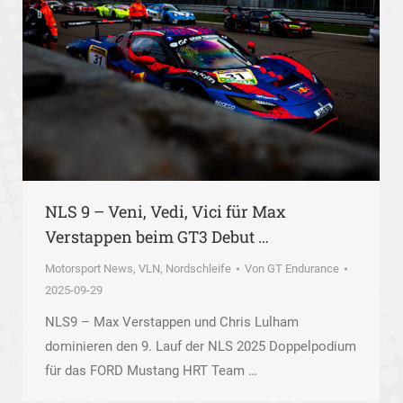
NLS 9 – Veni, Vedi, Vici für Max
Verstappen beim GT3 Debut …
Motorsport News
,
VLN, Nordschleife
Von
GT Endurance
2025-09-29
NLS9 – Max Verstappen und Chris Lulham
dominieren den 9. Lauf der NLS 2025 Doppelpodium
für das FORD Mustang HRT Team …