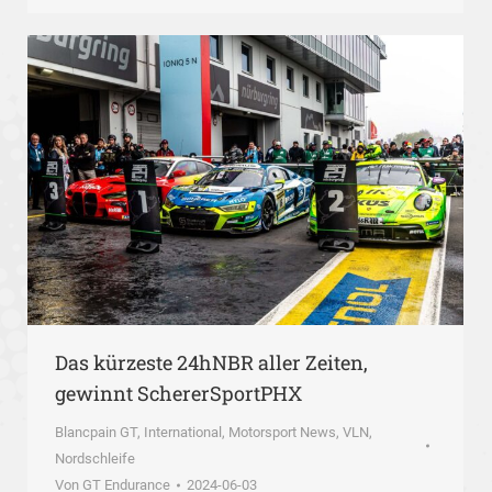
Das kürzeste 24hNBR aller Zeiten,
gewinnt SchererSportPHX
Blancpain GT
,
International
,
Motorsport News
,
VLN,
Nordschleife
Von
GT Endurance
2024-06-03