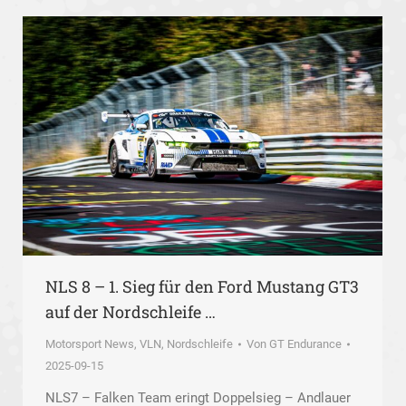
NLS 8 – 1. Sieg für den Ford Mustang GT3
auf der Nordschleife …
Motorsport News
,
VLN, Nordschleife
Von
GT Endurance
2025-09-15
NLS7 – Falken Team eringt Doppelsieg – Andlauer