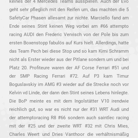
keines der 4 Mercedes Teams ausspielen. Auch der Evo
geht sehr pfleglich mit den Reifen um, das machten die 5
SafetyCar Phasen allesamt zur nichte. Marciello fand am
Ende seines Stint keinen Weg vorbei am #66 attempto
racing AUDI den Frederic Vervisch von der Pole bis zum
ersten Boxenstopp fabulös auf Kurs hielt. Allerdings, hatte
das Team Pech bei diese Stop und so kam Kimi Schramm
nicht als Erster wieder aus der Pitlane sondern um und bei
Platz 20. Profiteure waren der AF Corse Ferrari #51 und
der SMP Racing Ferrari #72. Auf P3 kam Timur
Boguslavskiy im AMG #3 wieder auf die Strecke noch vor
Kelvin vd Linde, der dann den Stint seines Lebens hinlegte.
Die BoP meinte es mit dem Ingolstätter V10 irendwie
reichlich gut, so war es nicht nur der #31 WRT Audi und
der attemptoracing R8 #66 sondern auch saintlec racing
mit der #25 und der zweite WRT #32 mit Chris Mies,
Charles Weert und Dries Vanthoor die verhältnismäßig