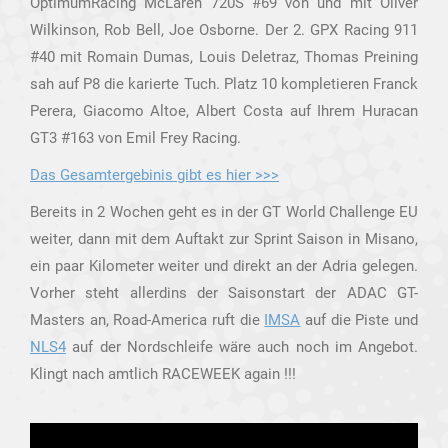
OptimumRacing McLaren 720S #69 von und mit Oliver
Wilkinson, Rob Bell, Joe Osborne. Der 2. GPX Racing 911
#40 mit Romain Dumas, Louis Deletraz, Thomas Preining
sah auf P8 die karierte Tuch. Platz 10 kompletieren Franck
Perera, Giacomo Altoe, Albert Costa auf Ihrem Huracan
GT3 #163 von Emil Frey Racing.
Das Gesamtergebinis gibt es hier >>>
Bereits in 2 Wochen geht es in der GT World Challenge EU
weiter, dann mit dem Auftakt zur Sprint Saison in Misano,
ein paar Kilometer weiter und direkt an der Adria gelegen.
Vorher steht allerdins der Saisonstart der ADAC GT-
Masters an, Road-America ruft die
IMSA
auf die Piste und
NLS4
auf der Nordschleife wäre auch noch im Angebot.
Klingt nach amtlich RACEWEEK again !!!