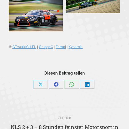
©
GTworldCH EU
|
GruppeC
|
Ferrari
|
Xynamic
Diesen Beitrag teilen
Share
Share
Share
Share
on
on
on
on
X
Facebook
WhatsApp
LinkedIn
Kommentarnavigation
ZURÜCK
NLS 2 + 3 – 8 Stunden feinster Motorsport in