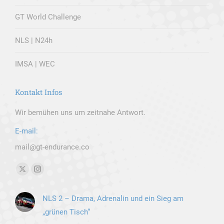
GT World Challenge
NLS | N24h
IMSA | WEC
Kontakt Infos
Wir bemühen uns um zeitnahe Antwort.
E-mail:
mail@gt-endurance.co
Finden Sie uns auf:
X
Instagram
page
page
NLS 2 – Drama, Adrenalin und ein Sieg am
opens
opens
„grünen Tisch“
in
in