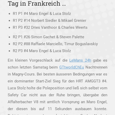
Tag in Frankreich …
R1 P1 #4 Maro Engel & Luca Stolz
R1 P2 #14 Norbert Siedler & Mikael Grenier
R1 P3 #32 Dries Vanthoor & Charles Weerts
R2 P1 #26 Simon Gachet & Steven Palette
R2 P2 #88 Raffaele Marciello, Timur Boguslavskiy
R2 P3 #4 Maro Engel & Luca Stolz
Ein kleinen Vorgeschlack auf die
LeMans 24h
gabe es
schon letzten Samstag beim
GTtworldChEu
Nachtrennen
in Magny-Cours. Bei besten äusseren Bedingungen war es
ein dominanter Start-Ziel Sieg für den HRT AMGGT3 #4.
Luca Stolz holte die Poleposition und ließ sich selbst vom
Safety Car nicht aus der Ruhe bringen, übergabe den
Affalterbacher V8 mit amtlich Vorsprung an Maro Engel,
der diesen bis auf 11 Sekunden ausbauen konnte.