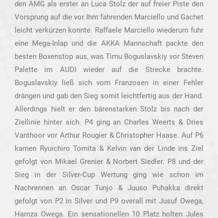
den AMG als erster an Luca Stolz der auf freier Piste den
Vorsprung auf die vor Ihm fahrenden Marciello und Gachet
leicht verkürzen konnte. Raffaele Marciello wiederum fuhr
eine Mega-Inlap und die AKKA Mannschaft packte den
besten Boxenstop aus, was Timu Boguslavskiy vor Steven
Palette im AUDI wieder auf die Strecke brachte.
Boguslavskiy ließ sich vom Franzosen in einer Fehler
drängen und gab den Sieg somit leichtfertig aus der Hand.
Allerdings hielt er den bärenstarken Stolz bis nach der
Ziellinie hinter sich. P4 ging an Charles Weerts & Dries
Vanthoor vor Arthur Rougier & Christopher Haase. Auf P6
kamen Ryuichiro Tomita & Kelvin van der Linde ins Ziel
gefolgt von Mikael Grenier & Norbert Siedler. P8 und der
Sieg in der Silver-Cup Wertung ging wie schon im
Nachrennen an Oscar Tunjo & Juuso Puhakka direkt
gefolgt von P2 in Silver und P9 overall mit Jusuf Owega,
Hamza Owega. Ein sensationellen 10 Platz holten Jules