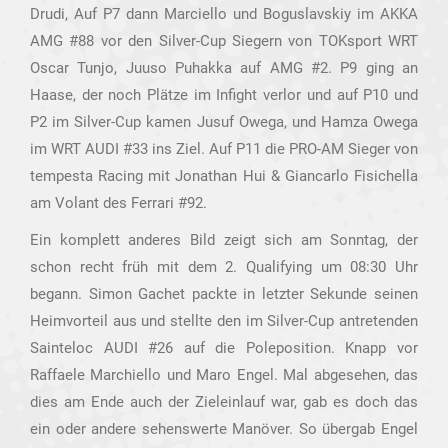
Drudi, Auf P7 dann Marciello und Boguslavskiy im AKKA
AMG #88 vor den Silver-Cup Siegern von TOKsport WRT
Oscar Tunjo, Juuso Puhakka auf AMG #2. P9 ging an
Haase, der noch Plätze im Infight verlor und auf P10 und
P2 im Silver-Cup kamen Jusuf Owega, und Hamza Owega
im WRT AUDI #33 ins Ziel. Auf P11 die PRO-AM Sieger von
tempesta Racing mit Jonathan Hui & Giancarlo Fisichella
am Volant des Ferrari #92.
Ein komplett anderes Bild zeigt sich am Sonntag, der
schon recht früh mit dem 2. Qualifying um 08:30 Uhr
begann. Simon Gachet packte in letzter Sekunde seinen
Heimvorteil aus und stellte den im Silver-Cup antretenden
Sainteloc AUDI #26 auf die Poleposition. Knapp vor
Raffaele Marchiello und Maro Engel. Mal abgesehen, das
dies am Ende auch der Zieleinlauf war, gab es doch das
ein oder andere sehenswerte Manöver. So übergab Engel