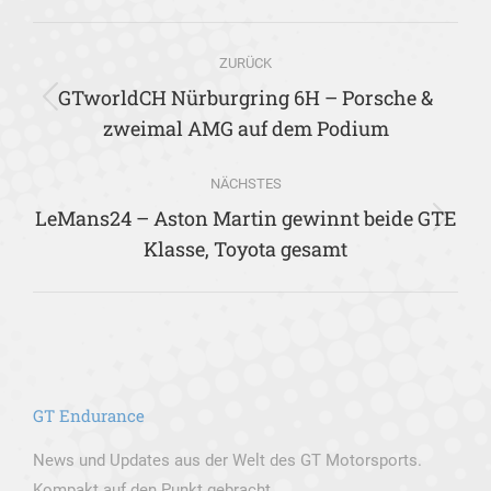
X
Facebook
WhatsApp
LinkedIn
Kommentarnavigation
ZURÜCK
GTworldCH Nürburgring 6H – Porsche &
Vorheriger
zweimal AMG auf dem Podium
Beitrag:
NÄCHSTES
LeMans24 – Aston Martin gewinnt beide GTE
Nächster
Klasse, Toyota gesamt
Beitrag:
GT Endurance
News und Updates aus der Welt des GT Motorsports.
Kompakt auf den Punkt gebracht.