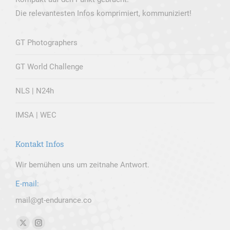
Die relevantesten Infos komprimiert, kommuniziert!
GT Photographers
GT World Challenge
NLS | N24h
IMSA | WEC
Kontakt Infos
Wir bemühen uns um zeitnahe Antwort.
E-mail:
mail@gt-endurance.co
Finden Sie uns auf:
X
Instagram