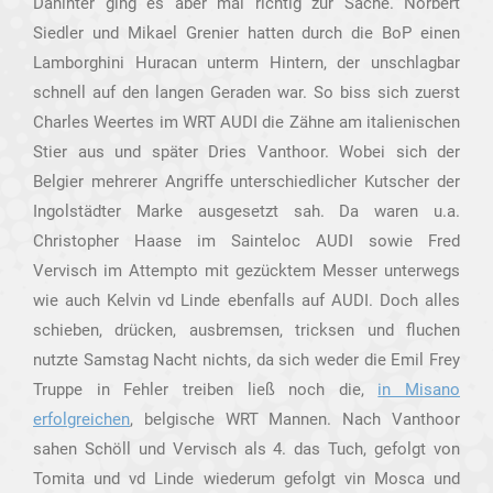
Dahinter ging es aber mal richtig zur Sache. Norbert
Siedler und Mikael Grenier hatten durch die BoP einen
Lamborghini Huracan unterm Hintern, der unschlagbar
schnell auf den langen Geraden war. So biss sich zuerst
Charles Weertes im WRT AUDI die Zähne am italienischen
Stier aus und später Dries Vanthoor. Wobei sich der
Belgier mehrerer Angriffe unterschiedlicher Kutscher der
Ingolstädter Marke ausgesetzt sah. Da waren u.a.
Christopher Haase im Sainteloc AUDI sowie Fred
Vervisch im Attempto mit gezücktem Messer unterwegs
wie auch Kelvin vd Linde ebenfalls auf AUDI. Doch alles
schieben, drücken, ausbremsen, tricksen und fluchen
nutzte Samstag Nacht nichts, da sich weder die Emil Frey
Truppe in Fehler treiben ließ noch die,
in Misano
erfolgreichen
, belgische WRT Mannen. Nach Vanthoor
sahen Schöll und Vervisch als 4. das Tuch, gefolgt von
Tomita und vd Linde wiederum gefolgt vin Mosca und