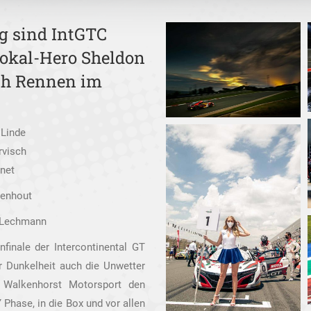
g sind IntGTC
okal-Hero Sheldon
 9h Rennen im
 Linde
rvisch
inet
denhout
n Lechmann
finale der Intercontinental GT
er Dunkelheit auch die Unwetter
e Walkenhorst Motorsport den
 Phase, in die Box und vor allen