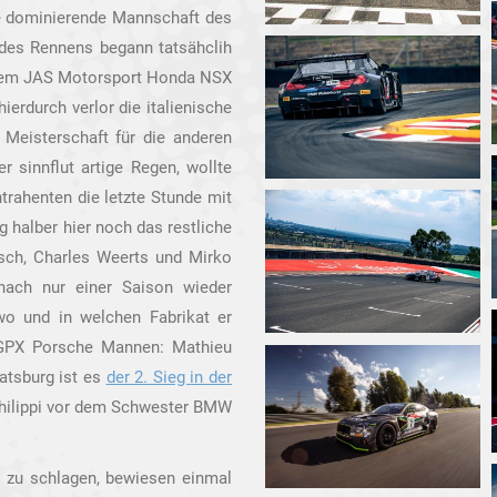
Die dominierende Mannschaft des
 des Rennens begann tatsähclih
f dem JAS Motorsport Honda NSX
ierdurch verlor die italienische
Meisterschaft für die anderen
 sinnflut artige Regen, wollte
trahenten die letzte Stunde mit
 halber hier noch das restliche
sch, Charles Weerts und Mirko
 nach nur einer Saison wieder
 wo und in welchen Fabrikat er
 GPX Porsche Mannen: Mathieu
atsburg ist es
der 2. Sieg in der
hilippi vor dem Schwester BMW
t zu schlagen, bewiesen einmal