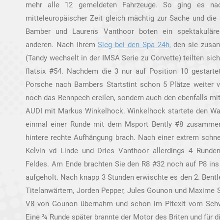
mehr alle 12 gemeldeten Fahrzeuge. So ging es n
mitteleuropäischer Zeit gleich mächtig zur Sache und die
Bamber und Laurens Vanthoor boten ein spektakulär
anderen. Nach Ihrem
Sieg bei den Spa 24h,
den sie zusam
(Tandy wechselt in der IMSA Serie zu Corvette) teilten sic
flatsix #54. Nachdem die 3 nur auf Position 10 gestarte
Porsche nach Bambers Startstint schon 5 Plätze weiter vo
noch das Rennpech ereilen, sondern auch den ebenfalls mi
AUDI mit Markus Winkelhock. Winkelhock startete den Wa
einmal einer Runde mit dem Msport Bently #8 zusammen
hintere rechte Aufhängung brach. Nach einer extrem schnel
Kelvin vd Linde und Dries Vanthoor allerdings 4 Runde
Feldes. Am Ende brachten Sie den R8 #32 noch auf P8 ins 
aufgeholt. Nach knapp 3 Stunden erwischte es den 2. Bent
Titelanwärtern, Jorden Pepper, Jules Gounon und Maxime So
V8 von Gounon übernahm und schon im Pitexit vom Schwe
Eine ¾ Runde später brannte der Motor des Briten und für di