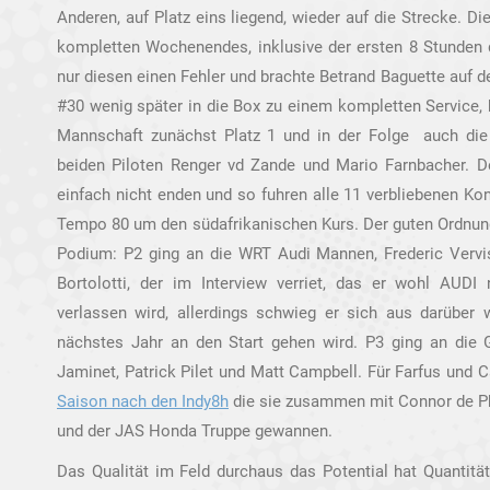
Anderen, auf Platz eins liegend, wieder auf die Strecke. 
kompletten Wochenendes, inklusive der ersten 8 Stunden
nur diesen einen Fehler und brachte Betrand Baguette au
#30 wenig später in die Box zu einem kompletten Service, h
Mannschaft zunächst Platz 1 und in der Folge auch die 
beiden Piloten Renger vd Zande und Mario Farnbacher. Der
einfach nicht enden und so fuhren alle 11 verbliebenen Kon
Tempo 80 um den südafrikanischen Kurs. Der guten Ordnung
Podium: P2 ging an die WRT Audi Mannen, Frederic Vervi
Bortolotti, der im Interview verriet, das er wohl AUDI
verlassen wird, allerdings schwieg er sich aus darüber
nächstes Jahr an den Start gehen wird. P3 ging an die
Jaminet, Patrick Pilet und Matt Campbell. Für Farfus und C
Saison nach den Indy8h
die sie zusammen mit Connor de P
und der JAS Honda Truppe gewannen.
Das Qualität im Feld durchaus das Potential hat Quantitä