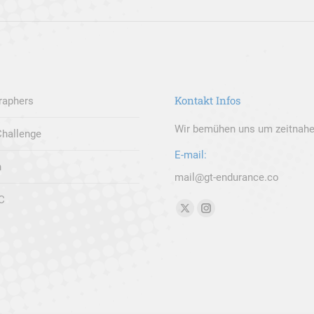
Beitrag:
Kontakt Infos
raphers
Wir bemühen uns um zeitnahe
hallenge
E-mail:
h
mail@gt-endurance.co
C
Finden Sie uns auf:
X
Instagram
page
page
opens
opens
in
in
new
new
window
window