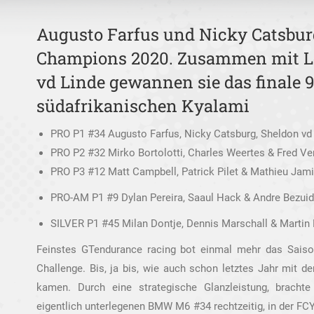
Augusto Farfus und Nicky Catsbur
Champions 2020. Zusammen mit L
vd Linde gewannen sie das finale
südafrikanischen Kyalami
PRO P1 #34 Augusto Farfus, Nicky Catsburg, Sheldon vd
PRO P2 #32 Mirko Bortolotti, Charles Weertes & Fred Ve
PRO P3 #12 Matt Campbell, Patrick Pilet & Mathieu Jam
PRO-AM P1 #9 Dylan Pereira, Saaul Hack & Andre Bezui
SILVER P1 #45 Milan Dontje, Dennis Marschall & Marti
Feinstes GTendurance racing bot einmal mehr das Saison
Challenge. Bis, ja bis, wie auch schon letztes Jahr mit d
kamen. Durch eine strategische Glanzleistung, bracht
eigentlich unterlegenen BMW M6 #34 rechtzeitig, in der FCY