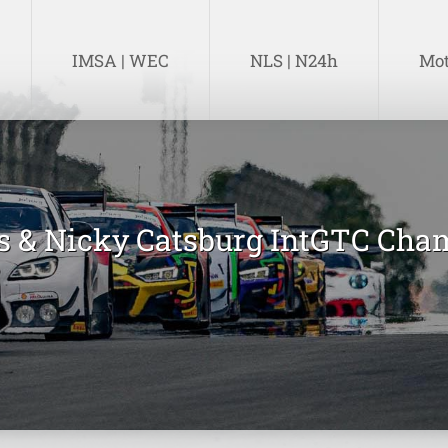
IMSA | WEC
NLS | N24h
Mot
IMSA | WEC
NLS | N24h
Mot
s & Nicky Catsburg IntGTC Cha