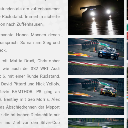
nstunden als am zuffenhausener
e Rückstand. Immerhin sicherte
tion nach Zuffenhausen.
 genannte Honda Mannen denen
 aussprach. So nah am Sieg und
ack.
it Mattia Drudi, Christopher
en wie auch der #32 WRT Audi
 6, mit einer Runde Rüclstand,
avid Pittard und Nick Yelloly,
 Kevin BAMTHOR. P8 ging an
. Bentley mit Seb Morris, Alex
das Abschiedrennen der Msport
die britischen Dickschiffe nur
 ins Ziel vor den Silver-Cup