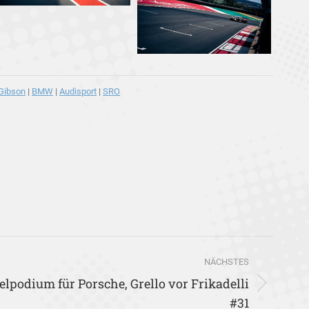
Gibson
|
BMW
|
Audisport
|
SRO
NÄCHSTES
lpodium für Porsche, Grello vor Frikadelli
#31