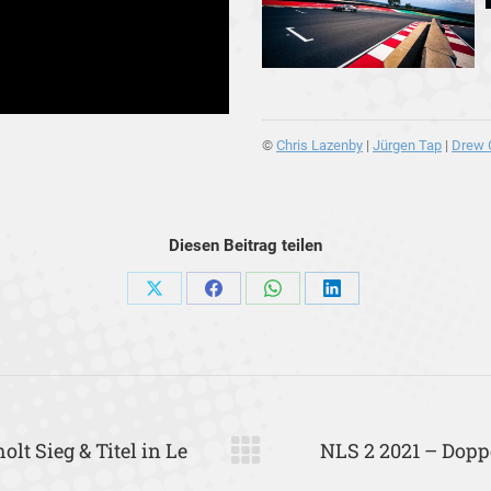
©
Chris Lazenby
|
Jürgen Tap
|
Drew 
Diesen Beitrag teilen
Share
Share
Share
Share
on
on
on
on
X
Facebook
WhatsApp
LinkedIn
t Sieg & Titel in Le
NLS 2 2021 – Doppe
Nächster