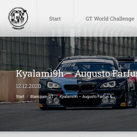
Start
GT World Challenge
Start
GT World Challenge
Kyalami9h – Augusto Farfu
Sie befinden sich hier:
12.12.2020
Start
Blancpain GT
Kyalami9h – Augusto Farfus &…