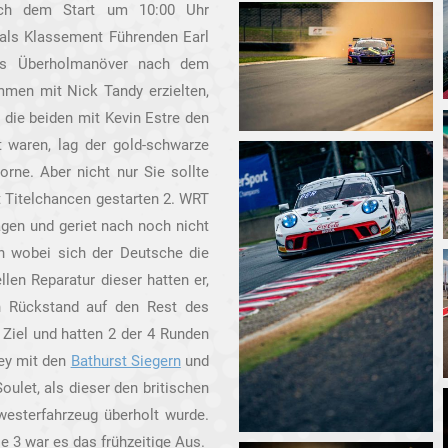
ach dem Start um 10:00 Uhr
 als Klassement Führenden Earl
es Überholmanöver nach dem
men mit Nick Tandy erzielten,
h die beiden mit Kevin Estre den
t waren, lag der gold-schwarze
rne. Aber nicht nur Sie sollte
t Titelchancen gestarten 2. WRT
gen und geriet nach noch nicht
 wobei sich der Deutsche die
len Reparatur dieser hatten er,
n Rückstand auf den Rest des
Ziel und hatten 2 der 4 Runden
ley mit den
Bathurst Siegern
und
ulet, als dieser den britischen
sterfahrzeug überholt wurde.
e 3 war es das frühzeitige Aus.