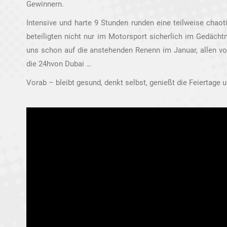
Gewinnern.
Intensive und harte 9 Stunden runden eine teilweise chaot
beteiligten nicht nur im Motorsport sicherlich im Gedächtn
uns schon auf die anstehenden Renenn im Januar, allen v
die 24hvon Dubai …
Vorab – bleibt gesund, denkt selbst, genießt die Feiertage