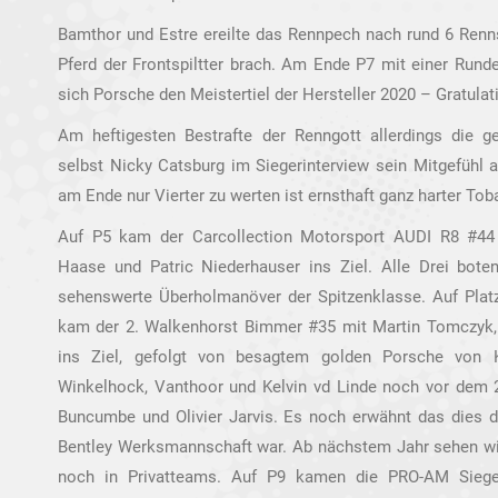
Bamthor und Estre ereilte das Rennpech nach rund 6 Ren
Pferd der Frontspiltter brach. Am Ende P7 mit einer Rund
sich Porsche den Meistertiel der Hersteller 2020 – Gratula
Am heftigesten Bestrafte der Renngott allerdings die
selbst Nicky Catsburg im Siegerinterview sein Mitgefühl
am Ende nur Vierter zu werten ist ernsthaft ganz harter Tob
Auf P5 kam der Carcollection Motorsport AUDI R8 #44 m
Haase und Patric Niederhauser ins Ziel. Alle Drei bot
sehenswerte Überholmanöver der Spitzenklasse. Auf Platz
kam der 2. Walkenhorst Bimmer #35 mit Martin Tomczyk, D
ins Ziel, gefolgt von besagtem golden Porsche von
Winkelhock, Vanthoor und Kelvin vd Linde noch vor dem 2
Buncumbe und Olivier Jarvis. Es noch erwähnt das dies 
Bentley Werksmannschaft war. Ab nächstem Jahr sehen wir 
noch in Privatteams. Auf P9 kamen die PRO-AM Sieger