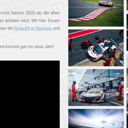
ische Saison 2020 ab, die allen
is bleiben wird. Wir hier freuen
oran die
Rolex24 in Daytona
und
 und kommt gut ins neue Jahr!