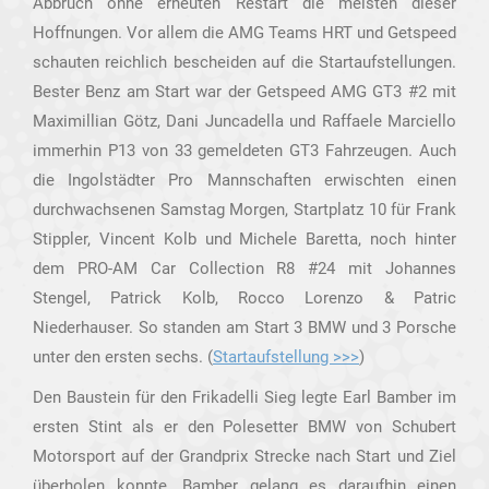
Abbruch ohne erneuten Restart die meisten dieser
Hoffnungen. Vor allem die AMG Teams HRT und Getspeed
schauten reichlich bescheiden auf die Startaufstellungen.
Bester Benz am Start war der Getspeed AMG GT3 #2 mit
Maximillian Götz, Dani Juncadella und Raffaele Marciello
immerhin P13 von 33 gemeldeten GT3 Fahrzeugen. Auch
die Ingolstädter Pro Mannschaften erwischten einen
durchwachsenen Samstag Morgen, Startplatz 10 für Frank
Stippler, Vincent Kolb und Michele Baretta, noch hinter
dem PRO-AM Car Collection R8 #24 mit Johannes
Stengel, Patrick Kolb, Rocco Lorenzo & Patric
Niederhauser. So standen am Start 3 BMW und 3 Porsche
unter den ersten sechs. (
Startaufstellung >>>
)
Den Baustein für den Frikadelli Sieg legte Earl Bamber im
ersten Stint als er den Polesetter BMW von Schubert
Motorsport auf der Grandprix Strecke nach Start und Ziel
überholen konnte. Bamber gelang es daraufhin einen