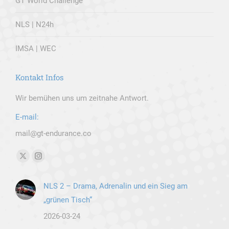
GT World Challenge
NLS | N24h
IMSA | WEC
Kontakt Infos
Wir bemühen uns um zeitnahe Antwort.
E-mail:
mail@gt-endurance.co
Finden Sie uns auf:
X
Instagram
page
page
NLS 2 – Drama, Adrenalin und ein Sieg am
opens
opens
„grünen Tisch“
in
in
new
new
2026-03-24
window
window