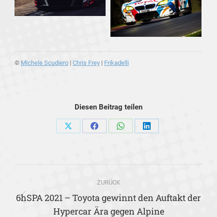
©
Michele Scudiero
|
Chris Frey
|
Frikadelli
Diesen Beitrag teilen
Share
Share
Share
Share
on
on
on
on
X
Facebook
WhatsApp
LinkedIn
Kommentarnavigation
ZURÜCK
6hSPA 2021 – Toyota gewinnt den Auftakt der
Vorheriger
Hypercar Ära gegen Alpine
Beitrag: