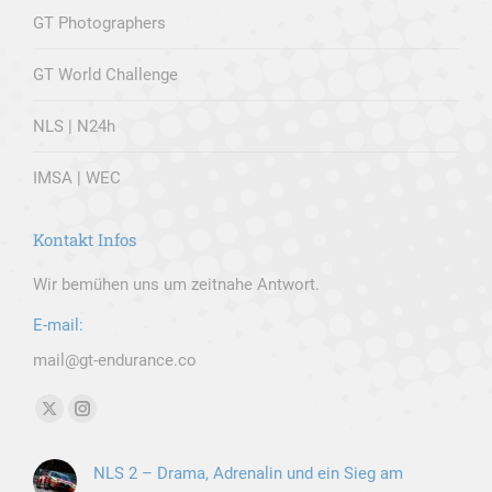
GT Photographers
GT World Challenge
NLS | N24h
IMSA | WEC
Kontakt Infos
Wir bemühen uns um zeitnahe Antwort.
E-mail:
mail@gt-endurance.co
Finden Sie uns auf:
X
Instagram
page
page
NLS 2 – Drama, Adrenalin und ein Sieg am
opens
opens