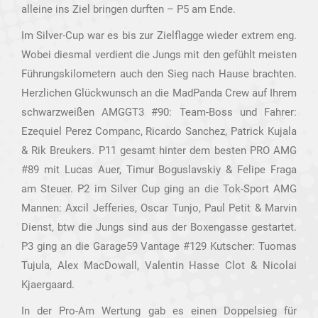
alleine ins Ziel bringen durften – P5 am Ende.
Im Silver-Cup war es bis zur Zielflagge wieder extrem eng.
Wobei diesmal verdient die Jungs mit den gefühlt meisten
Führungskilometern auch den Sieg nach Hause brachten.
Herzlichen Glückwunsch an die MadPanda Crew auf Ihrem
schwarzweißen AMGGT3 #90: Team-Boss und Fahrer:
Ezequiel Perez Companc, Ricardo Sanchez, Patrick Kujala
& Rik Breukers. P11 gesamt hinter dem besten PRO AMG
#89 mit Lucas Auer, Timur Boguslavskiy & Felipe Fraga
am Steuer. P2 im Silver Cup ging an die Tok-Sport AMG
Mannen: Axcil Jefferies, Oscar Tunjo, Paul Petit & Marvin
Dienst, btw die Jungs sind aus der Boxengasse gestartet.
P3 ging an die Garage59 Vantage #129 Kutscher: Tuomas
Tujula, Alex MacDowall, Valentin Hasse Clot & Nicolai
Kjaergaard.
In der Pro-Am Wertung gab es einen Doppelsieg für