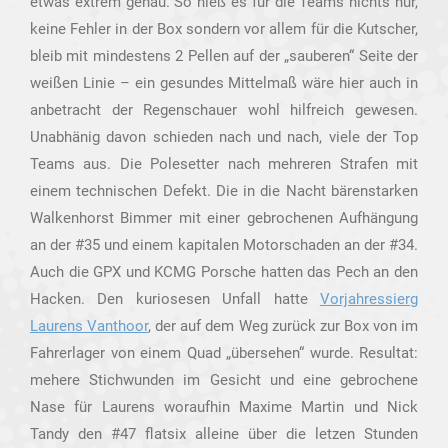
etwas extrem genau. So hieß es für die Teams nichts nur,
keine Fehler in der Box sondern vor allem für die Kutscher,
bleib mit mindestens 2 Pellen auf der „sauberen“ Seite der
weißen Linie – ein gesundes Mittelmaß wäre hier auch in
anbetracht der Regenschauer wohl hilfreich gewesen.
Unabhänig davon schieden nach und nach, viele der Top
Teams aus. Die Polesetter nach mehreren Strafen mit
einem technischen Defekt. Die in die Nacht bärenstarken
Walkenhorst Bimmer mit einer gebrochenen Aufhängung
an der #35 und einem kapitalen Motorschaden an der #34.
Auch die GPX und KCMG Porsche hatten das Pech an den
Hacken. Den kuriosesen Unfall hatte
Vorjahressierg
Laurens Vanthoor
, der auf dem Weg zurück zur Box von im
Fahrerlager von einem Quad „übersehen“ wurde. Resultat:
mehere Stichwunden im Gesicht und eine gebrochene
Nase für Laurens woraufhin Maxime Martin und Nick
Tandy den #47 flatsix alleine über die letzen Stunden