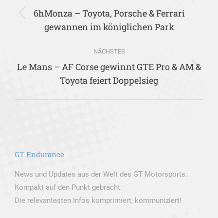
6hMonza – Toyota, Porsche & Ferrari
Vorheriger
gewannen im königlichen Park
Beitrag:
NÄCHSTES
Le Mans – AF Corse gewinnt GTE Pro & AM &
Nächster
Toyota feiert Doppelsieg
Beitrag:
GT Endurance
News und Updates aus der Welt des GT Motorsports.
Kompakt auf den Punkt gebracht.
Die relevantesten Infos komprimiert, kommuniziert!