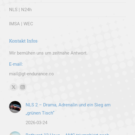
NLS | N24h
IMSA | WEC
Kontakt Infos
Wir bemühen uns um zeitnahe Antwort.
E-mail:
mail@gt-endurance.co
Finden Sie uns auf:
X
Instagram
page
page
NLS 2 – Drama, Adrenalin und ein Sieg am
opens
opens
„grünen Tisch“
in
in
new
new
2026-03-24
window
window