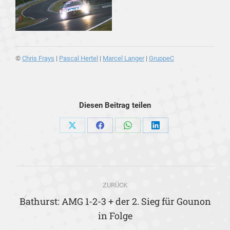
©
Chris Frays
|
Pascal Hertel
|
Marcel Langer
|
GruppeC
Diesen Beitrag teilen
Share
Share
Share
Share
on
on
on
on
X
Facebook
WhatsApp
LinkedIn
Kommentarnavigation
ZURÜCK
Bathurst: AMG 1-2-3 + der 2. Sieg für Gounon
Vorheriger
in Folge
Beitrag: