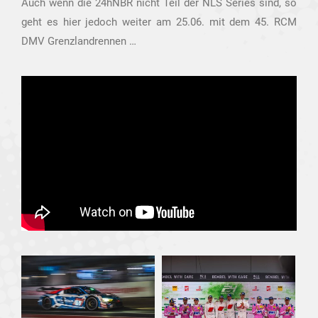
Auch wenn die 24hNBR nicht Teil der NLS Series sind, so
geht es hier jedoch weiter am 25.06. mit dem 45. RCM
DMV Grenzlandrennen …