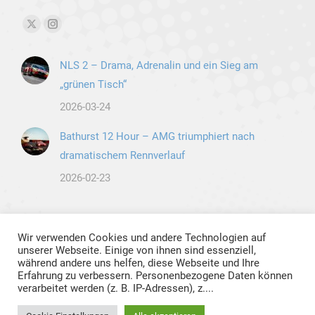
Finden Sie uns auf:
X
Instagram
page
page
NLS 2 – Drama, Adrenalin und ein Sieg am
opens
opens
„grünen Tisch“
in
in
new
new
2026-03-24
window
window
Bathurst 12 Hour – AMG triumphiert nach
dramatischem Rennverlauf
2026-02-23
Wir verwenden Cookies und andere Technologien auf
unserer Webseite. Einige von ihnen sind essenziell,
während andere uns helfen, diese Webseite und Ihre
Erfahrung zu verbessern. Personenbezogene Daten können
verarbeitet werden (z. B. IP-Adressen), z....