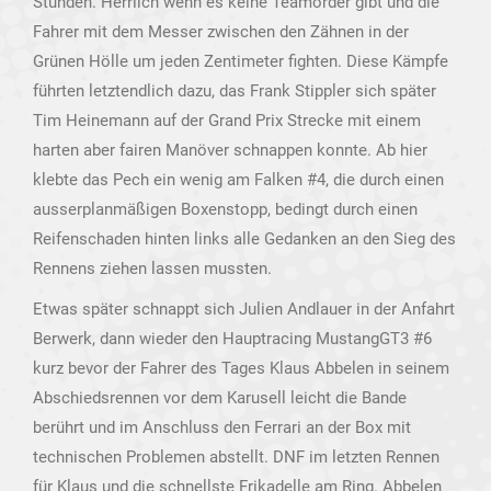
Stunden. Herrlich wenn es keine Teamorder gibt und die
Fahrer mit dem Messer zwischen den Zähnen in der
Grünen Hölle um jeden Zentimeter fighten. Diese Kämpfe
führten letztendlich dazu, das Frank Stippler sich später
Tim Heinemann auf der Grand Prix Strecke mit einem
harten aber fairen Manöver schnappen konnte. Ab hier
klebte das Pech ein wenig am Falken #4, die durch einen
ausserplanmäßigen Boxenstopp, bedingt durch einen
Reifenschaden hinten links alle Gedanken an den Sieg des
Rennens ziehen lassen mussten.
Etwas später schnappt sich Julien Andlauer in der Anfahrt
Berwerk, dann wieder den Hauptracing MustangGT3 #6
kurz bevor der Fahrer des Tages Klaus Abbelen in seinem
Abschiedsrennen vor dem Karusell leicht die Bande
berührt und im Anschluss den Ferrari an der Box mit
technischen Problemen abstellt. DNF im letzten Rennen
für Klaus und die schnellste Frikadelle am Ring. Abbelen