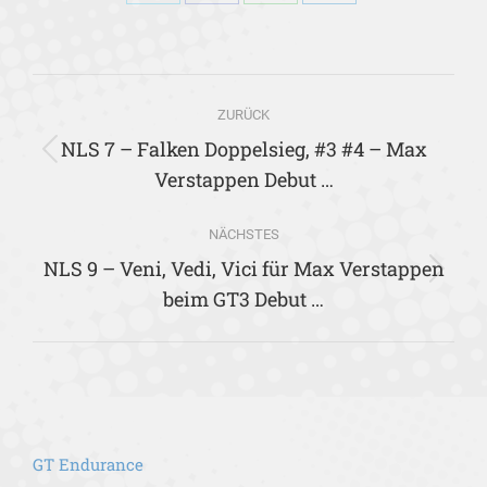
Share
Share
Share
Share
on
on
on
on
X
Facebook
WhatsApp
LinkedIn
Kommentarnavigation
ZURÜCK
NLS 7 – Falken Doppelsieg, #3 #4 – Max
Vorheriger
Verstappen Debut …
Beitrag:
NÄCHSTES
NLS 9 – Veni, Vedi, Vici für Max Verstappen
Nächster
beim GT3 Debut …
Beitrag:
GT Endurance