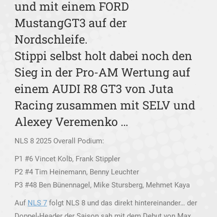
und mit einem FORD
MustangGT3 auf der
Nordschleife.
Stippi selbst holt dabei noch den
Sieg in der Pro-AM Wertung auf
einem AUDI R8 GT3 von Juta
Racing zusammen mit SELV und
Alexey Veremenko …
NLS 8 2025 Overall Podium:
P1 #6 Vincet Kolb, Frank Stippler
P2 #4 Tim Heinemann, Benny Leuchter
P3 #48 Ben Bünennagel, Mike Stursberg, Mehmet Kaya
Auf
NLS 7
folgt NLS 8 und das direkt hintereinander… der
Doppel-Header der Saison sah mit dem Debut von Max