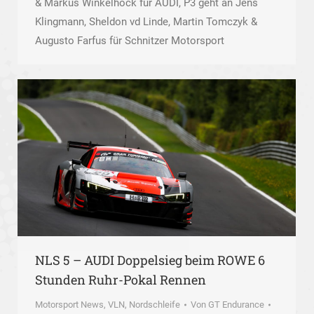
& Markus Winkelhock für AUDI, P3 geht an Jens
Klingmann, Sheldon vd Linde, Martin Tomczyk &
Augusto Farfus für Schnitzer Motorsport
NLS 5 – AUDI Doppelsieg beim ROWE 6
Stunden Ruhr-Pokal Rennen
Motorsport News
,
VLN, Nordschleife
Von
GT Endurance