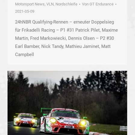
Motorsport News
,
VLN, Nordschleife
Von
GT Endurance
2021-05-09
24hNBR Qualifying-Rennen – erneuter Doppelsieg
für Frikadelli Racing – P1 #31 Patrick Pilet, Maxime
Martin, Fred Markowiecki, Dennis Olsen – P2 #30
Earl Bamber, Nick Tandy, Mathieu Jaminet, Matt
Campbell