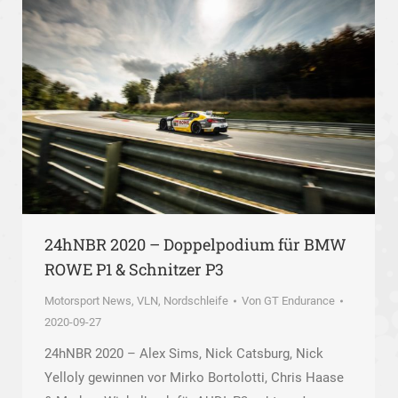
24hNBR 2020 – Doppelpodium für BMW
ROWE P1 & Schnitzer P3
Motorsport News
,
VLN, Nordschleife
Von
GT Endurance
2020-09-27
24hNBR 2020 – Alex Sims, Nick Catsburg, Nick
Yelloly gewinnen vor Mirko Bortolotti, Chris Haase