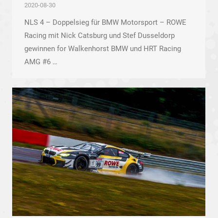
2020-08-30
NLS 4 – Doppelsieg für BMW Motorsport – ROWE
Racing mit Nick Catsburg und Stef Dusseldorp
gewinnen for Walkenhorst BMW und HRT Racing
AMG #6 …