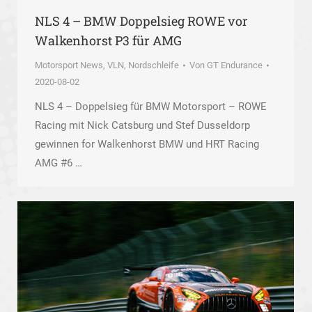
NLS 4 – BMW Doppelsieg ROWE vor
Walkenhorst P3 für AMG
Motorsport News
,
VLN, Nordschleife
Von
GT Endurance
2020-08-02
NLS 4 – Doppelsieg für BMW Motorsport – ROWE
Racing mit Nick Catsburg und Stef Dusseldorp
gewinnen for Walkenhorst BMW und HRT Racing
AMG #6 …