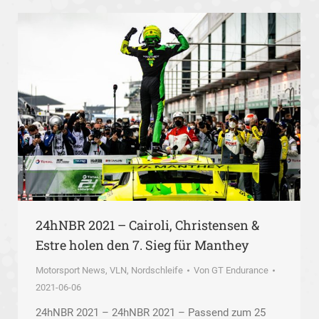
24hNBR 2021 – Cairoli, Christensen &
Estre holen den 7. Sieg für Manthey
Motorsport News
,
VLN, Nordschleife
Von
GT Endurance
2021-06-06
24hNBR 2021 – 24hNBR 2021 – Passend zum 25