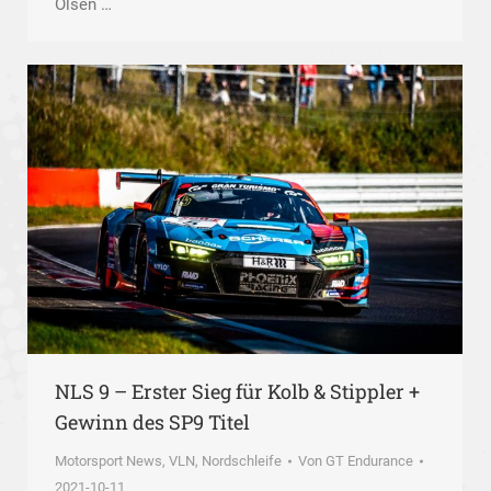
Olsen …
NLS 9 – Erster Sieg für Kolb & Stippler +
Gewinn des SP9 Titel
Motorsport News
,
VLN, Nordschleife
Von
GT Endurance
2021-10-11