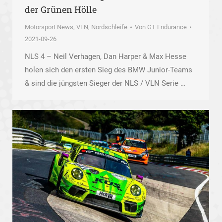
der Grünen Hölle
Motorsport News
,
VLN, Nordschleife
Von
GT Endurance
2021-09-26
NLS 4 – Neil Verhagen, Dan Harper & Max Hesse
holen sich den ersten Sieg des BMW Junior-Teams
& sind die jüngsten Sieger der NLS / VLN Serie …