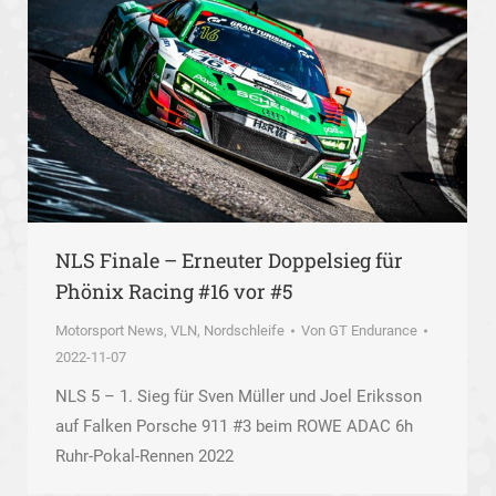
NLS Finale – Erneuter Doppelsieg für
Phönix Racing #16 vor #5
Motorsport News
,
VLN, Nordschleife
Von
GT Endurance
2022-11-07
NLS 5 – 1. Sieg für Sven Müller und Joel Eriksson
auf Falken Porsche 911 #3 beim ROWE ADAC 6h
Ruhr-Pokal-Rennen 2022