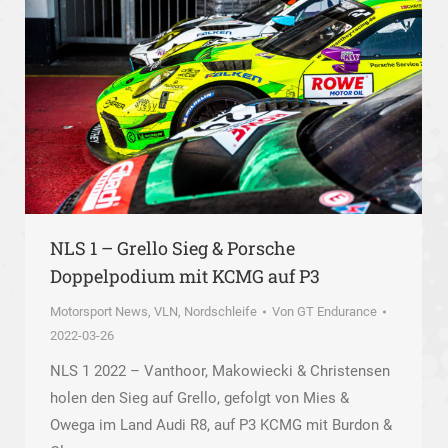
NLS 1 – Grello Sieg & Porsche
Doppelpodium mit KCMG auf P3
Motorsport News
,
VLN, Nordschleife
Von
GT Endurance
2022-03-26
NLS 1 2022 – Vanthoor, Makowiecki & Christensen
holen den Sieg auf Grello, gefolgt von Mies &
Owega im Land Audi R8, auf P3 KCMG mit Burdon &