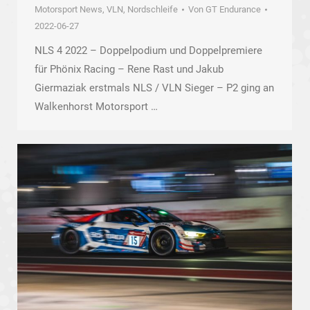
Motorsport News
,
VLN, Nordschleife
Von
GT Endurance
2022-06-27
NLS 4 2022 – Doppelpodium und Doppelpremiere
für Phönix Racing – Rene Rast und Jakub
Giermaziak erstmals NLS / VLN Sieger – P2 ging an
Walkenhorst Motorsport …