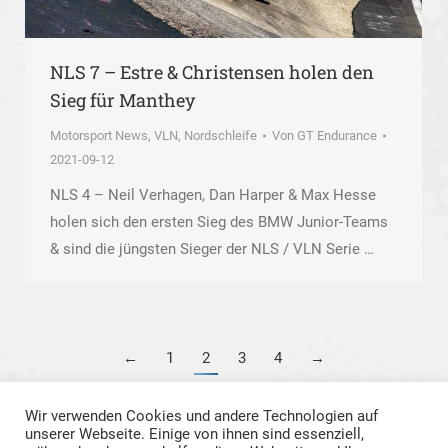
NLS 7 – Estre & Christensen holen den
Sieg für Manthey
Motorsport News
,
VLN, Nordschleife
Von
GT Endurance
2021-09-12
NLS 4 – Neil Verhagen, Dan Harper & Max Hesse
holen sich den ersten Sieg des BMW Junior-Teams
& sind die jüngsten Sieger der NLS / VLN Serie …
←
1
2
3
4
→
Wir verwenden Cookies und andere Technologien auf
unserer Webseite. Einige von ihnen sind essenziell,