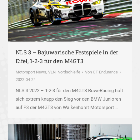
NLS 3 – Bajuwarische Festspiele in der
Eifel, 1-2-3 für den M4GT3
Motorsport News
,
VLN, Nordschleife
Von
GT Endurance
2022-04-24
NLS 3 2022 – 1-2-3 für den M4GT3 RoweRacing holt
sich extrem knapp den Sieg vor den BMW Junioren
auf P3 der M4GT3 von Walkenhorst Motorsport …